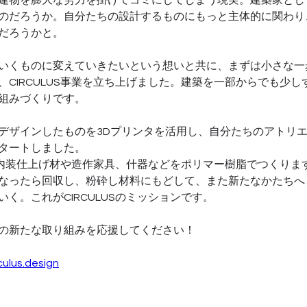
建物を膨大な労力を掛けてゴミにしてしまう現実。建築家とし
のだろうか。自分たちの設計するものにもっと主体的に関わり
だろうかと。
いくものに変えていきたいという想いと共に、まずは小さな一
、CIRCULUS事業を立ち上げました。​建築を一部からでも少
組みづくりです。
デザインしたものを3Dプリンタを活用し、自分たちのアトリ
タートしました。
Sでは内装仕上げ材や造作家具、什器などをポリマー樹脂でつくり
なったら回収し、粉砕し材料にもどして、また新たなかたちへ
く。これがCIRCULUSのミッションです。
の新たな取り組みを応援してください！
culus.design