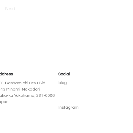
Next
ddress
Social
blog
01 Bashamichi Otsu Bld.
-43 Minami-Nakadori
aka-ku Yokohama, 231-0006
apan
Instagram