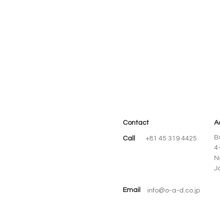
Contact
A
B
Call
+81 45 319 4425
4
N
J
Email
info@o-a-d.co.jp