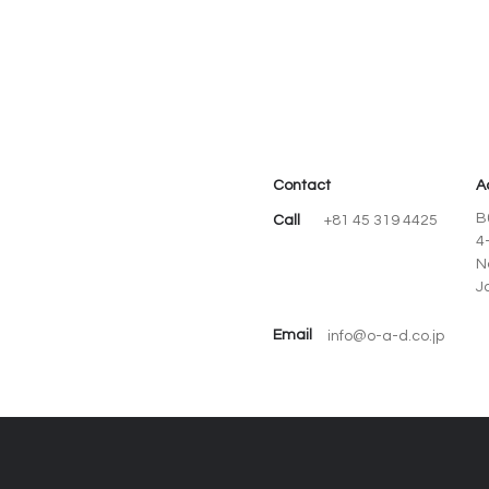
Contact
A
B
Call
+81 45 319 4425
4
N
J
Email
info@o-a-d.co.jp