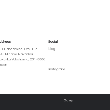
ddress
Social
blog
01 Bashamichi Otsu Bld.
-43 Minami-Nakadori
aka-ku Yokohama, 231-0006
apan
Instagram
Go up