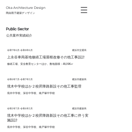
Oka Architecture Design
​岡由雨子建築ディザイン
Public Sector
公共案件実績紹介
令和7年6月-令和8年6月
横浜市交通局
上永谷車両基地修繕工場屋根改修その他工事設計
修繕工場、安全教育センターほか、敷地面積：48,096㎡
令和6年7月-令和7年3月
横浜市建築局
境木中学校ほか２校昇降路新設その他工事監理
境木中学校、深谷中学校、南戸塚中学校
令和5年7月-令和6年3月
横浜市建築局
境木中学校ほか２校昇降路新設その他工事に伴う実
施設計
境木中学校、深谷中学校、南戸塚中学校