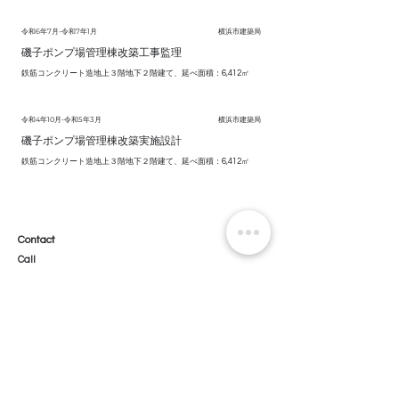
令和6年7月-令和7年1月
横浜市建築局
磯子ポンプ場管理棟改築工事監理
鉄筋コンクリート造地上３階地下２階建て、延べ面積：6,412㎡
令和4年10月-令和5年3月
横浜市建築局
磯子ポンプ場管理棟改築実施設計
鉄筋コンクリート造地上３階地下２階建て、延べ面積：6,412㎡
Contact
Call
+81 45 319 4425
Email
info@o-a-d.co.jp
Address
B01 Bashamichi Otsu Bld.
4-43 Minami-Nakadori
Naka-ku Yokohama,
231-0006
Japan