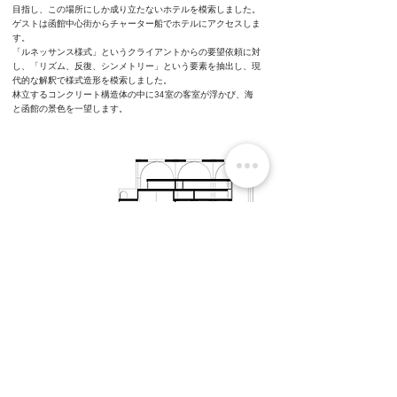
目指し、この場所にしか成り立たないホテルを模索しました。
ゲストは函館中心街からチャーター船でホテルにアクセスしま
す。
「ルネッサンス様式」というクライアントからの要望依頼に対
し、「リズム、反復、シンメトリー」という要素を抽出し、現
代的な解釈で様式造形を模索しました。
林立するコンクリート構造体の中に34室の客室が浮かび、海
と函館の景色を一望します。